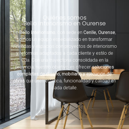
Quiénes somos
Bello Interiorismo en Ourense
En
Bello Interiorismo
, con sede en
Cenlle, Ourense
,
somos un equipo especializado en transformar
viviendas y espacios con proyectos de interiorismo
y reformas adaptados a cada cliente y estilo de
vida. Con una trayectoria consolidada en la
provincia, nuestro objetivo es ofrecer
soluciones
completas de diseño, mobiliario y ejecución de
obras
que unen estética, funcionalidad y calidad en
cada detalle.